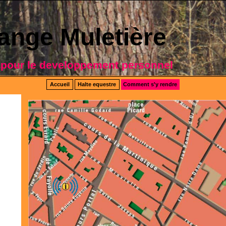
ange Muletière
 pour le developpement personnel
Accueil
Halte equestre
Comment s'y rendre