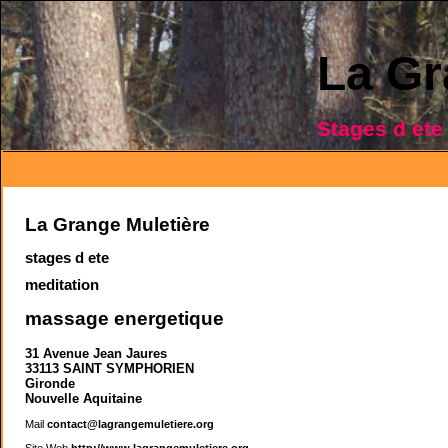
La Gr
Stages d ete
La Grange Muletière
stages d ete
meditation
massage energetique
31 Avenue Jean Jaures
33113 SAINT SYMPHORIEN
Gironde
Nouvelle Aquitaine
Mail
contact@lagrangemuletiere.org
Site Web
http://www.lagrangemuletiere.org